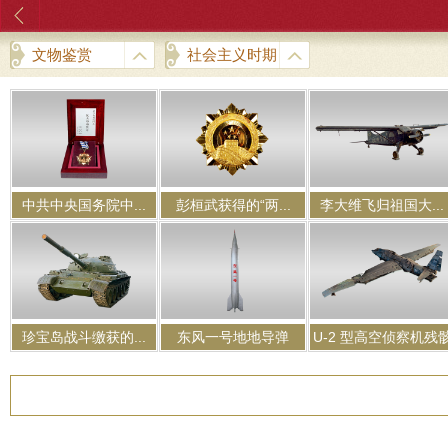
文物鉴赏
社会主义时期
中共中央国务院中...
彭桓武获得的“两...
李大维飞归祖国大...
珍宝岛战斗缴获的...
东风一号地地导弹
U-2 型高空侦察机残