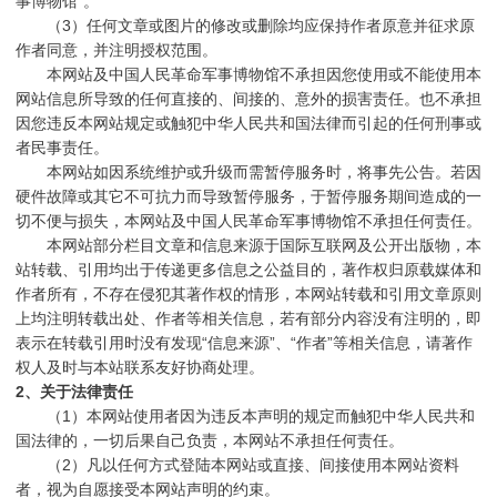
事博物馆
”
。
（
3
）任何文章或图片的修改或删除均应保持作者原意并征求原
作者同意，并注明授权范围。
本网站及中国人民革命军事博物馆不承担因您使用或不能使用本
网站信息所导致的任何直接的、间接的、意外的损害责任。也不承担
因您违反本网站规定或触犯中华人民共和国法律而引起的任何刑事或
者民事责任。
本网站如因系统维护或升级而需暂停服务时，将事先公告。若因
硬件故障或其它不可抗力而导致暂停服务，于暂停服务期间造成的一
切不便与损失，本网站及中国人民革命军事博物馆不承担任何责任。
本网站部分栏目文章和信息来源于国际互联网及公开出版物，本
站转载、引用均出于传递更多信息之公益目的，著作权归原载媒体和
作者所有，不存在侵犯其著作权的情形，本网站转载和引用文章原则
上均注明转载出处、作者等相关信息，若有部分内容没有注明的，即
表示在转载引用时没有发现“信息来源”、“作者”等相关信息，请著作
权人及时与本站联系友好协商处理。
2
、关于法律责任
（
1
）本网站使用者因为违反本声明的规定而触犯中华人民共和
国法律的，一切后果自己负责，本网站不承担任何责任。
（
2
）凡以任何方式登陆本网站或直接、间接使用本网站资料
者，视为自愿接受本网站声明的约束。