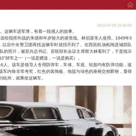
2010-07-05 15:26:00
。这辆车进军博，有着一段感人的故事。
指挥作战的朱德和年岁较大的谢觉哉、林伯渠等人使用。1949年3
，以后中央警卫团再找这辆车时就找不到了。在西苑机场检阅进城部队
部队的照片，被苏共总书记、苏联部长会议主席斯大林看到了，于是指示
110”轿车之一（一说是赠送，一说是购买）。
坐6人。该车是领导人专用防弹车，车体、车底、轮胎均有防弹功能，玻
该车内饰非常考究，红色的装饰板、地毯与绿色的座椅交相辉映，显得
到杭州，就乘坐这辆车。