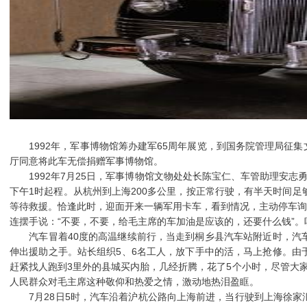
1992年，军事博物馆筹办建军65周年展览，到国务院管理局征
厅同意将此车无偿捐赠军事博物馆。
1992年7月25日，军事博物馆文物处处长陈宝仁、车管助理安志
下午1时起程。从杭州到上海200多公里，按正常行驶，有半天时间
等待救援。恰逢此时，迎面开来一辆军用卡车，看到情况，主动停车
连摆手说：“不要，不要，给毛主席的车加油是应该的，还要什么钱”
汽车冒着40度的高温继续前行，当走到桐乡县汽车站附近时，汽车
伸出援助之手。站长组织5、6名工人，放下手中的活，马上抢修。
赶紧找人跑到3里外的县城买内胎，几经折腾，花了5个小时，尽管大
人民群众对毛主席这种敬仰和热爱之情，激动地热泪盈眶。
7月28日5时，汽车沿着沪杭公路向上海前进，当行驶到上海徐家