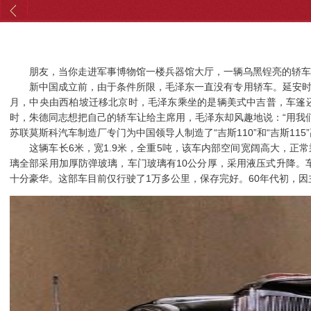
朋友，当你走进军事博物馆一楼兵器馆大厅，一辆乌黑锃亮的轿车立
新中国成立前，由于条件所限，毛泽东一直没有专用轿车。延安时期
月，中央由西柏坡迁移北京时，毛泽东乘坐的是辆美式中吉普，车篷
时，朱德同志想把自己的轿车让给主席用，毛泽东却风趣地说：“用我
苏联莫斯科汽车制造厂专门为中国领导人制造了“吉斯110”和“吉斯1
这辆车长6米，宽1.9米，全重5吨，该车内部空间宽阔高大，正常
璃全部采用加厚防弹玻璃，车门玻璃有10公分厚，采用液压式升降
十分豪华。这部车目前仅行驶了1万多公里，保存完好。60年代初，