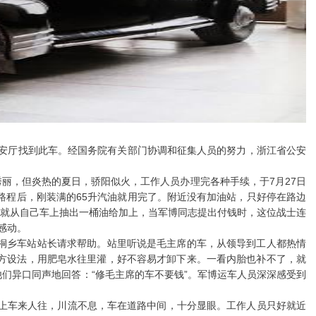
安厅找到此车。经国务院有关部门协调和征集人员的努力，浙江省公安
丽，但炎热的夏日，骄阳似火，工作人员办理完各种手续，于7月27日
路程后，刚装满的65升汽油就用完了。附近没有加油站，只好停在路边
就从自己车上抽出一桶油给加上，当军博同志提出付钱时，这位战士连
感动。
桐乡车站站长请求帮助。站里听说是毛主席的车，从领导到工人都热情
方设法，用肥皂水往里灌，好不容易才卸下来。一看内胎也补不了，就
们异口同声地回答：“修毛主席的车不要钱”。军博运车人员深深感受到
上车来人往，川流不息，车在道路中间，十分显眼。工作人员只好就近