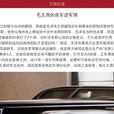
文物征集
毛主席的座车进军博
刻吸引住你的眼睛，那就是毛泽东主席建国后长期乘坐的苏制吉斯轿车
，曾有位海外友人赠送给中共中央两部轿车，毛泽东当时也未要，而是送给
还被敌机扫射打了3个洞。当时没有那么强的文物意识，不久就派作它用
们缴获的战利品检阅部队不是更好吗！”据说，毛泽东乘美式吉普车检阅
15”高级轿车。目前在军博展出的这辆车，就是斯大林同志指示生产的“吉斯
乘坐4人。在前排座椅背后有可翻折开的座椅，打开后为3排座，正常乘
。车内前后座椅之间，设计有一道可升降玻璃，必要时可将前后空间分隔。
因主席经常去杭州，因此国务院将此车调往杭州，由浙江省保管，每次主席