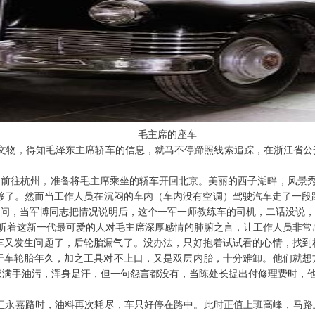
毛主席的座车
集文物，得知毛泽东主席轿车的信息，就马不停蹄照线索追踪，在浙江省公
勇前往杭州，准备将毛主席乘坐的轿车开回北京。美丽的西子湖畔，风景秀
足够了。然而当工作人员在沉闷的车内（车内没有空调）驾驶汽车走了一段
询问，当军博同志把情况说明后，这个一军一师教练车的司机，二话没说，
。听着这新一代最可爱的人对毛主席深厚感情的肺腑之言，让工作人员非常
又发生问题了，后轮胎漏气了。没办法，只好抱着试试看的心情，找到
由于车轮胎年久，加之工具对不上口，又是双层内胎，十分难卸。他们就想
家满手油污，浑身是汗，但一句怨言都没有，当陈处长提出付修理费时，他
汇永嘉路时，油料再次耗尽，车只好停在路中。此时正值上班高峰，马路