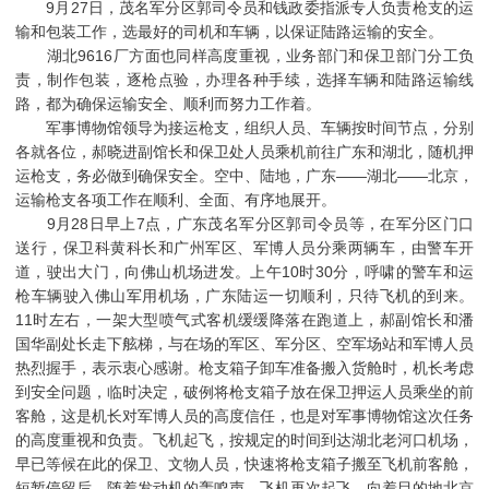
9月27日，茂名军分区郭司令员和钱政委指派专人负责枪支的运
输和包装工作，选最好的司机和车辆，以保证陆路运输的安全。
湖北9616厂方面也同样高度重视，业务部门和保卫部门分工负
责，制作包装，逐枪点验，办理各种手续，选择车辆和陆路运输线
路，都为确保运输安全、顺利而努力工作着。
军事博物馆领导为接运枪支，组织人员、车辆按时间节点，分别
各就各位，郝晓进副馆长和保卫处人员乘机前往广东和湖北，随机押
运枪支，务必做到确保安全。空中、陆地，广东——湖北——北京，
运输枪支各项工作在顺利、全面、有序地展开。
9月28日早上7点，广东茂名军分区郭司令员等，在军分区门口
送行，保卫科黄科长和广州军区、军博人员分乘两辆车，由警车开
道，驶出大门，向佛山机场进发。上午10时30分，呼啸的警车和运
枪车辆驶入佛山军用机场，广东陆运一切顺利，只待飞机的到来。
11时左右，一架大型喷气式客机缓缓降落在跑道上，郝副馆长和潘
国华副处长走下舷梯，与在场的军区、军分区、空军场站和军博人员
热烈握手，表示衷心感谢。枪支箱子卸车准备搬入货舱时，机长考虑
到安全问题，临时决定，破例将枪支箱子放在保卫押运人员乘坐的前
客舱，这是机长对军博人员的高度信任，也是对军事博物馆这次任务
的高度重视和负责。飞机起飞，按规定的时间到达湖北老河口机场，
早已等候在此的保卫、文物人员，快速将枪支箱子搬至飞机前客舱，
短暂停留后，随着发动机的轰鸣声，飞机再次起飞，向着目的地北京