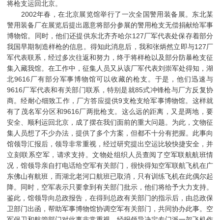
将枪支运回北京。
2002年春，在北京展览馆举行了一次全国警用装备展。东北某
警用装备厂在展览后提出愿意将部分参展的警用枪支无偿捐献给军事
博物馆。同时，他们还提供东北齐齐哈尔127厂军代表处保存着部分
我国早期制造样枪的信息。得知此消息后，我和张炳然立即与127厂
军代表联系，经过多次往返和努力，终于将样枪以及部分防暴枪支征
集入藏我馆。在工作中，征集人员又从该厂军代表刘崇军处得知，湖
北9616厂有部分军事博物馆可以收藏的枪支。于是，他们迅速与
9616厂军代表和有关部门联系，特别是就85式冲锋枪与厂方反复协
商。经耐心细致工作，厂方答应提供9支枪支给军事博物馆。这样就
有了茂名军分区和9616厂两批枪支。这么远的距离，又是两地，要
安全、顺利运回北京，成了摆在我们面前的重大问题。为此，文物征
集人员想了不少办法，提供了多个方案，但都不十分有把握。此事向
馆领导汇报后，领导非常重视，经过研究提出空运比较快捷安全，并
立刻联系空军，请求支持。文物处组织人员查阅了空军联航航班情
况，馆领导亲自打电话给空军有关部门，很快得知空军联航飞机在广
东佛山有航班，而湖北老河口航班已取消，只有训练飞机在此偶尔起
降。同时，空军表示只要拿到有关部门批示，他们将给予大力支持。
鉴此，馆领导向总政报告，在得到总政有关部门的指示后，由总政保
卫部门出函，帮助军事博物馆协调空军有关部门，共同协办此事。空
军保卫和航管部门对此事非常重视，经报领导决定专门派一架飞机作