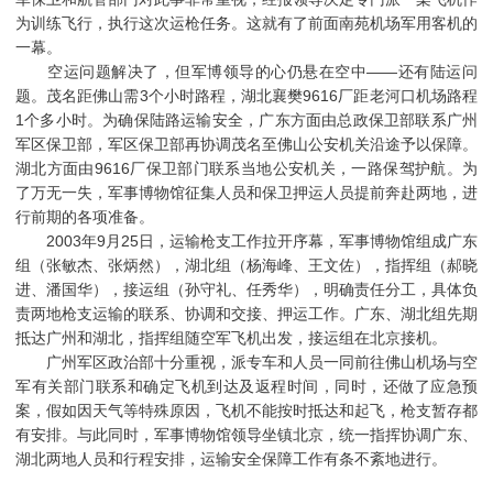
为训练飞行，执行这次运枪任务。这就有了前面南苑机场军用客机的
一幕。
空运问题解决了，但军博领导的心仍悬在空中——还有陆运问
题。茂名距佛山需3个小时路程，湖北襄樊9616厂距老河口机场路程
1个多小时。为确保陆路运输安全，广东方面由总政保卫部联系广州
军区保卫部，军区保卫部再协调茂名至佛山公安机关沿途予以保障。
湖北方面由9616厂保卫部门联系当地公安机关，一路保驾护航。为
了万无一失，军事博物馆征集人员和保卫押运人员提前奔赴两地，进
行前期的各项准备。
2003年9月25日，运输枪支工作拉开序幕，军事博物馆组成广东
组（张敏杰、张炳然），湖北组（杨海峰、王文佐），指挥组（郝晓
进、潘国华），接运组（孙守礼、任秀华），明确责任分工，具体负
责两地枪支运输的联系、协调和交接、押运工作。广东、湖北组先期
抵达广州和湖北，指挥组随空军飞机出发，接运组在北京接机。
广州军区政治部十分重视，派专车和人员一同前往佛山机场与空
军有关部门联系和确定飞机到达及返程时间，同时，还做了应急预
案，假如因天气等特殊原因，飞机不能按时抵达和起飞，枪支暂存都
有安排。与此同时，军事博物馆领导坐镇北京，统一指挥协调广东、
湖北两地人员和行程安排，运输安全保障工作有条不紊地进行。