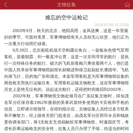
文物征集
难忘的空中运枪记
2010-07-05 15:23:00
2003年9月，秋天的北京，艳阳高照，金风送爽，这是一年里最
好的季节。可面对美景，军事博物馆有关人员却无心欣赏，他们正为
一次重大行动而忙碌着。
9月28日，北京南苑机场天空刚露出鱼白，一架银灰色喷气军用
客机，迎着朝霞，剑一般直冲云霄，这是一次非同寻常的航行，是执
行一次特殊任务的航行。硕大的飞机前客舱只乘坐着两个人，他们是
中国人民革命军事博物馆副馆长郝晓进和保卫处副处长潘国华。飞机
向南飞行，目的地广东和湖北。本架军用客机是为军事博物馆征集的
两批枪支而执行运输任务。军用客机运输文物枪支，这在军事博物馆
历史上是绝无仅有的。说起这次航行，还得把时间推回到2002年。
2002年秋，军事博物馆文物处领导在广东征集文物时，得知茂
名军分区保存着1962年缴获的美蒋武装特务使用的卡宾枪和手枪的
信息，立即请示馆领导，在得到指示后，文物征集人员经过多方联系
和不懈努力，经上级有关部门批准后，由茂名军分区郭司令员和钱政
委协调各部门，将3支枪支无偿捐献给军事博物馆。时逢国庆节，考
虑长距离运输枪支的安全性，征集人员只办理了手续，待适当的时间