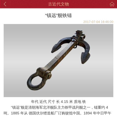
古近代文物
“镇远”舰铁锚
2017-07-04 16:46:00
年代 近代 尺寸 长 4.15 米 质地 铁
“镇远”舰是清朝海军北洋舰队主力铁甲战列舰之一，锚重约 4
吨。1885 年从 德国伏尔铿造船厂订购驶抵中国。1894 年中日甲午