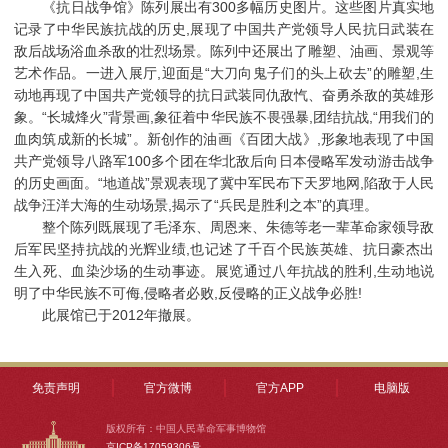
《抗日战争馆》陈列展出有300多幅历史图片。这些图片真实地
记录了中华民族抗战的历史,展现了中国共产党领导人民抗日武装在
敌后战场浴血杀敌的壮烈场景。陈列中还展出了雕塑、油画、景观等
艺术作品。一进入展厅,迎面是“大刀向鬼子们的头上砍去”的雕塑,生
动地再现了中国共产党领导的抗日武装同仇敌忾、奋勇杀敌的英雄形
象。“长城烽火”背景画,象征着中华民族不畏强暴,团结抗战,“用我们的
血肉筑成新的长城”。新创作的油画《百团大战》,形象地表现了中国
共产党领导八路军100多个团在华北敌后向日本侵略军发动游击战争
的历史画面。“地道战”景观表现了冀中军民布下天罗地网,陷敌于人民
战争汪洋大海的生动场景,揭示了“兵民是胜利之本”的真理。
整个陈列既展现了毛泽东、周恩来、朱德等老一辈革命家领导敌
后军民坚持抗战的光辉业绩,也记述了千百个民族英雄、抗日豪杰出
生入死、血染沙场的生动事迹。展览通过八年抗战的胜利,生动地说
明了中华民族不可侮,侵略者必败,反侵略的正义战争必胜!
此展馆已于2012年撤展。
免责声明
官方微博
官方APP
电脑版
版权所有：中国人民革命军事博物馆
京ICP备17059306号