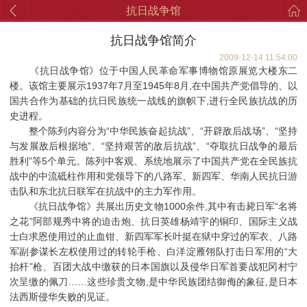
抗日战争馆
抗日战争馆简介
2009-12-14 11:54:00
《抗日战争馆》位于中国人民革命军事博物馆原展览大楼东二
楼。该馆主要展示1937年7月至1945年8月,在中国共产党倡导的、以
国共合作为基础的抗日民族统一战线的旗帜下,进行全民族抗战的历
史进程。
整个陈列内容分为“中华民族奋起抗战”、“开辟敌后战场”、“坚持
与发展敌后根据地”、“坚持艰苦的敌后抗战”、“夺取抗日战争的最后
胜利”等5个单元。陈列中客观、系统地展示了中国共产党在全民族抗
战中的中流砥柱作用和党领导下的八路军、新四军、华南人民抗日游
击队和东北抗日联军在抗战中的主力军作用。
《抗日战争馆》共展出历史文物1000余件,其中有击毙日军“名将
之花”阿部规秀中将的迫击炮、抗日英雄杨靖宇的铜印、国际主义战
士白求恩使用过的止血钳、新四军军长叶挺在狱中穿过的军衣、八路
军副参谋长左权使用过的转轮手枪、白洋淀雁翎队打击日军用的“大
抬杆”枪、百团大战中缴获的日本国旗以及侵华日军首要战犯冈村宁
次呈缴的佩刀……这些珍贵文物,是中华民族团结御侮的象征,是日本
法西斯侵华失败的见证。