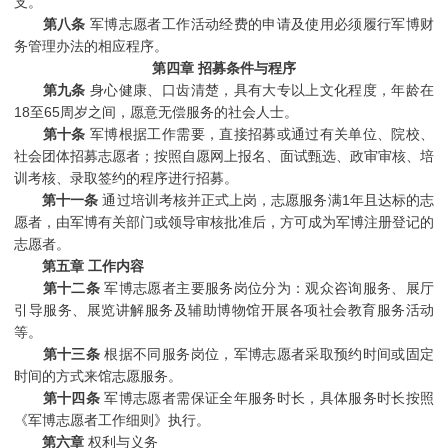
支。
第八条
军博志愿者工作活动经费的申请及使用必须履行军博财
务管理办法的相应程序。
第四章 招募条件与程序
第九条
身心健康、口齿清楚，具有大专以上文化程度，年龄在
18至65周岁之间，愿意无偿服务的社会人士。
第十条
军博根据工作需要，直接招募或通过有关单位、院校、
社会团体招募志愿者；按照自愿网上报名、面试甄选、政审审核、培
训考核、录取签约的程序进行招募。
第十一条
通过培训考核并正式上岗，志愿服务满1年且达标的志
愿者，由军博有关部门或领导审核批准后，方可成为军博注册登记的
志愿者。
第五章 工作内容
第十二条
军博志愿者主要服务岗位分为：观众咨询服务、展厅
引导服务、展览讲解服务及辅助博物馆开展各项社会教育服务活动
等。
第十三条
根据不同服务岗位，军博志愿者采取预约时间或固定
时间的方式来馆志愿服务。
第十四条
军博志愿者需保证全年服务时长，具体服务时长按照
《军博志愿者工作细则》执行。
第六章
权利与义务