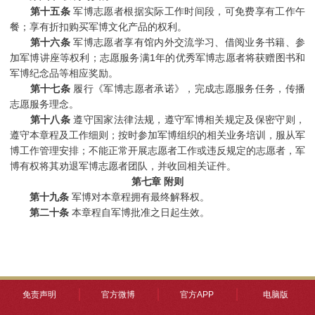
第十五条
军博志愿者根据实际工作时间段，可免费享有工作午
餐；享有折扣购买军博文化产品的权利。
第十六条
军博志愿者享有馆内外交流学习、借阅业务书籍、参
加军博讲座等权利；志愿服务满1年的优秀军博志愿者将获赠图书和
军博纪念品等相应奖励。
第十七条
履行《军博志愿者承诺》，完成志愿服务任务，传播
志愿服务理念。
第十八条
遵守国家法律法规，遵守军博相关规定及保密守则，
遵守本章程及工作细则；按时参加军博组织的相关业务培训，服从军
博工作管理安排；不能正常开展志愿者工作或违反规定的志愿者，军
博有权将其劝退军博志愿者团队，并收回相关证件。
第七章 附则
第十九条
军博对本章程拥有最终解释权。
第二十条
本章程自军博批准之日起生效。
免责声明
官方微博
官方APP
电脑版